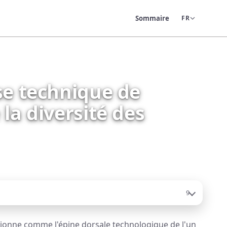
Sommaire
FR
se technique de
la diversité des
9
tionne comme l'épine dorsale technologique de l'un