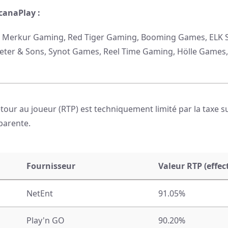
canaPlay :
t, Merkur Gaming, Red Tiger Gaming, Booming Games, ELK St
 Peter & Sons, Synot Games, Reel Time Gaming, Hölle Gam
our au joueur (RTP) est techniquement limité par la taxe su
parente.
Fournisseur
Valeur RTP (effec
NetEnt
91.05%
Play'n GO
90.20%