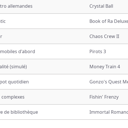
étro allemandes
Crystal Ball
tic
Book of Ra Delux
ur
Chaos Crew II
s mobiles d'abord
Pirots 3
lité (simulé)
Money Train 4
kpot quotidien
Gonzo's Quest M
s complexes
Fishin' Frenzy
ve de bibliothèque
Immortal Roman