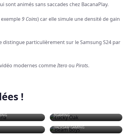
qui sont animés sans saccades chez BacanaPlay.
 exemple
9 Coins
) car elle simule une densité de gain
se distingue particulièrement sur le Samsung S24 par
s vidéo modernes comme
Itero
ou
Pirots
.
ées !
ANA
LUCKY OAK
MING
BGAMING
BEAM BOYS
HACKSAW GAMING