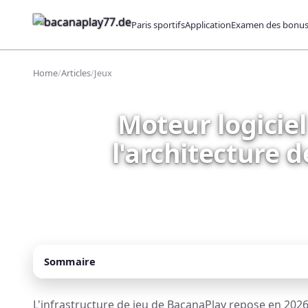
Paris sportifs
Application
Examen des bonu
Home
/
Articles
/
Jeux
Moteur logicie
l'architecture 
Sommaire
L'infrastructure de jeu de BacanaPlay repose en 202