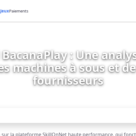
s
Jeux
Paiements
l BacanaPlay : Une analy
des machines à sous et de 
fournisseurs
6 sur la plateforme SkillOnNet haute performance, qui fonc