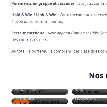
Paiements en grappe et cascades :
Des jeux comm
Hold & Win / Link & Win :
Cette mécanique est extrê
élevée dans les tours bonus.
Secteur classique :
Avec
Apparat Gaming
et
Hölle Ga
des contrastes nets.
Au total, le portefeuille comprend des classiques 
Nos 
SUGAR RUSH 1000
JACK HAMMER
PRAGMATIC PLAY
NETENT
ALMIGHTY ATHENA EMPIRE
THE DOG HOUSE M
MICROGAMING
PRAGMATIC PLAY
EXCLUSIF