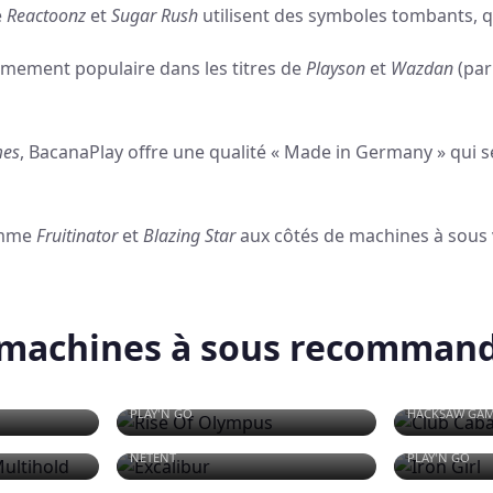
e
Reactoonz
et
Sugar Rush
utilisent des symboles tombants, 
mement populaire dans les titres de
Playson
et
Wazdan
(par
mes
, BacanaPlay offre une qualité « Made in Germany » qui 
comme
Fruitinator
et
Blazing Star
aux côtés de machines à sou
machines à sous recommand
RISE OF OLYMPUS
CLUB CAB
PLAY'N GO
HACKSAW GA
ULTIHOLD
EXCALIBUR
IRON GIRL
NETENT
PLAY'N GO