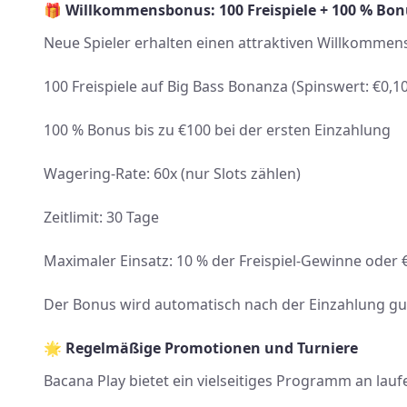
🎁 Willkommensbonus: 100 Freispiele + 100 % Bon
Neue Spieler erhalten einen attraktiven Willkommen
100 Freispiele auf Big Bass Bonanza (Spinswert: €0,10
100 % Bonus bis zu €100 bei der ersten Einzahlung
Wagering-Rate: 60x (nur Slots zählen)
Zeitlimit: 30 Tage
Maximaler Einsatz: 10 % der Freispiel-Gewinne oder 
Der Bonus wird automatisch nach der Einzahlung gu
🌟 Regelmäßige Promotionen und Turniere
Bacana Play bietet ein vielseitiges Programm an lau