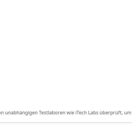
 von unabhängigen Testlaboren wie iTech Labs überprüft, u