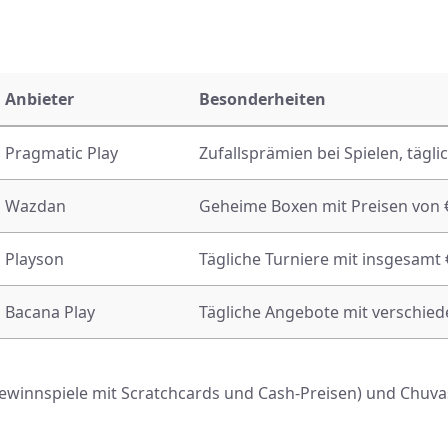
Anbieter
Besonderheiten
Pragmatic Play
Zufallsprämien bei Spielen, täg
Wazdan
Geheime Boxen mit Preisen von €
Playson
Tägliche Turniere mit insgesamt 
Bacana Play
Tägliche Angebote mit verschied
 (Gewinnspiele mit Scratchcards und Cash-Preisen) und Chuv