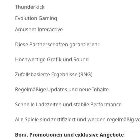
Thunderkick
Evolution Gaming
Amusnet Interactive
Diese Partnerschaften garantieren:
Hochwertige Grafik und Sound
Zufallsbasierte Ergebnisse (RNG)
Regelmäßige Updates und neue Inhalte
Schnelle Ladezeiten und stabile Performance
Alle Spiele sind zertifiziert und werden regelmäßig
Boni, Promotionen und exklusive Angebote