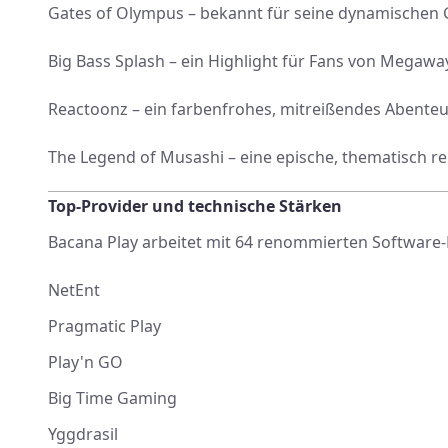
Gates of Olympus – bekannt für seine dynamische
Big Bass Splash – ein Highlight für Fans von Megaway
Reactoonz – ein farbenfrohes, mitreißendes Abenteue
The Legend of Musashi – eine epische, thematisch re
Top-Provider und technische Stärken
Bacana Play arbeitet mit 64 renommierten Software
NetEnt
Pragmatic Play
Play'n GO
Big Time Gaming
Yggdrasil