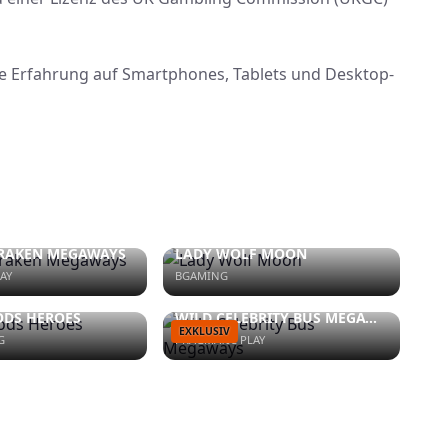
ose Erfahrung auf Smartphones, Tablets und Desktop-
KRAKEN MEGAWAYS
LADY WOLF MOON
AY
BGAMING
ODS HEROES
WILD CELEBRITY BUS MEGAWAYS
EXKLUSIV
G
PRAGMATIC PLAY